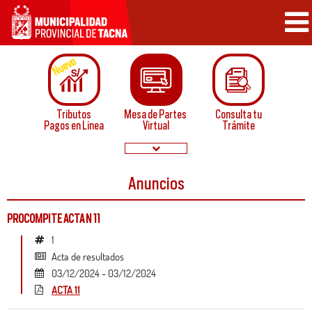
Nuevo
Tributos
Mesa de Partes
Consulta tu
Pagos en Linea
Virtual
Trámite
Anuncios
Papeletas de
Convocatorias
Infraccion
Normatividad
PROCOMPITE ACTA N 11
1
acta de resultados
03/12/2024 - 03/12/2024
ACTA 11
Buzón de
Servicios
Sugerencias
en linea