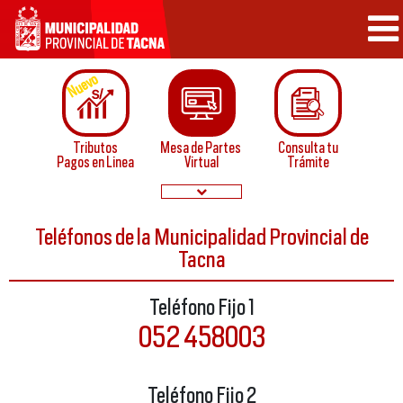
Nuevo
Tributos
Mesa de Partes
Consulta tu
Pagos en Linea
Virtual
Trámite
Teléfonos de la Municipalidad Provincial de
Tacna
Papeletas de
Convocatorias
Infraccion
Normatividad
Teléfono Fijo 1
052 458003
Buzón de
Servicios
Sugerencias
en linea
Teléfono Fijo 2