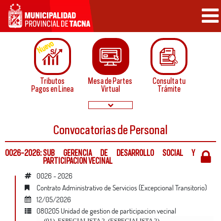
Nuevo
Tributos
Mesa de Partes
Consulta tu
Pagos en Linea
Virtual
Trámite
Convocatorias de Personal
Papeletas de
Convocatorias
Infraccion
Normatividad
0026-2026:
SUB GERENCIA DE DESARROLLO SOCIAL Y
PARTICIPACION VECINAL
0026 - 2026
Contrato Administrativo de Servicios (Excepcional Transitorio)
12/05/2026
Buzón de
Servicios
080205
unidad de gestion de participacion vecinal
Sugerencias
en linea
(01)
ESPECIALISTA 2
(
ESPECIALISTA 2
)