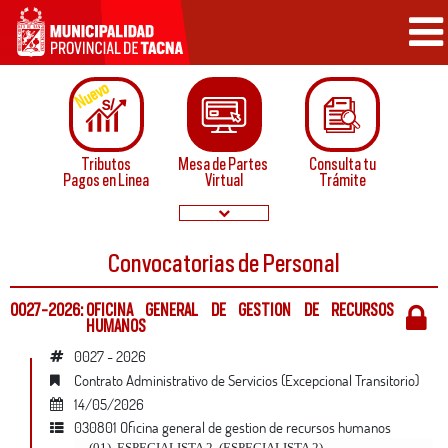
Nuevo
Tributos
Mesa de Partes
Consulta tu
Pagos en Linea
Virtual
Trámite
Convocatorias de Personal
Papeletas de
Convocatorias
Infraccion
Normatividad
0027-2026:
OFICINA GENERAL DE GESTION DE RECURSOS
HUMANOS
0027 - 2026
Contrato Administrativo de Servicios (Excepcional Transitorio)
14/05/2026
Buzón de
Servicios
030801
oficina general de gestion de recursos humanos
Sugerencias
en linea
(01)
ESPECIALISTA 2
(
ESPECIALISTA 2
)