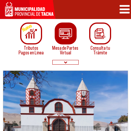
Nuevo
Tributos
Mesa de Partes
Consulta tu
Pagos en Linea
Virtual
Trámite
Papeletas de
Convocatorias
Infraccion
Normatividad
Buzón de
Servicios
Sugerencias
en linea