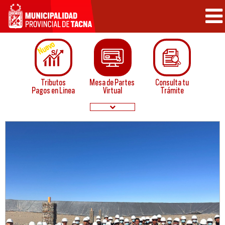
Nuevo
Tributos
Mesa de Partes
Consulta tu
Pagos en Linea
Virtual
Trámite
Papeletas de
Convocatorias
Infraccion
Normatividad
Buzón de
Servicios
Sugerencias
en linea