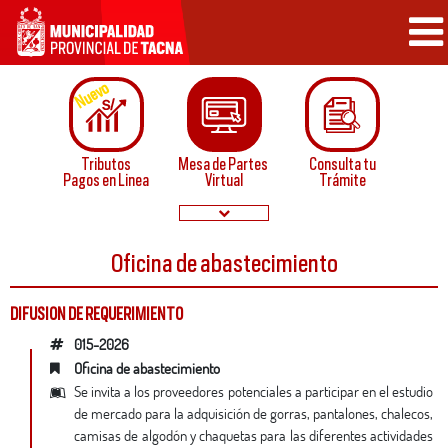
Nuevo
Tributos
Mesa de Partes
Consulta tu
Pagos en Linea
Virtual
Trámite
Oficina de abastecimiento
Papeletas de
Convocatorias
Infraccion
Normatividad
DIFUSION DE REQUERIMIENTO
015-2026
oficina de abastecimiento
Se invita a los proveedores potenciales a participar en el estudio
de mercado para la adquisición de gorras, pantalones, chalecos,
Buzón de
Servicios
Sugerencias
en linea
camisas de algodón y chaquetas para las diferentes actividades